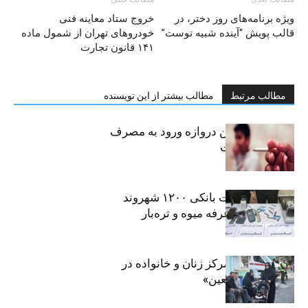
ويژه برنامه‌های روز دختر، در
خروج ستاد معاینه فنی
قالب پویش “آینده شبیه توست”
خودروهای تهران از شمول ماده
۱۴۱ قانون تجارت
مطالب مرتبط
مطالب بیشتر از این نویسنده
سیگار، مهمترین دروازه ورود به مصرف
موادمخدر است
افشای اطلاعات بانکی ۱۲۰۰ شهروند
تهرانی در یک غرفه میوه و تره‌بار
روایت حضور مرکز زنان و خانواده در
«جاماندگان اربعین»