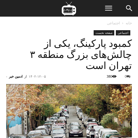
ن
خانه
اجتماعی
اجتماعی
صفحه نخست
ت
کمبود پارکینگ، یکی از
چالش‌های بزرگ منطقه ۳
تهران است
0
380
۱۴۰۲-۱۲-۰۵
از
ادمین خبر
-