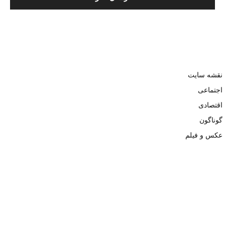
نقشه سایت
اجتماعی
اقتصادی
گوناگون
عکس و فیلم
تمامی حقوق نزد وبسایت نبض تهران محفوظ و کپی محتوی تنها با ذکر