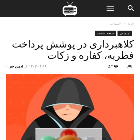
ن
خانه
اجتماعی
اجتماعی
صفحه نخست
ت
کلاهبرداری در پوشش پرداخت
فطریه، کفاره و زکات
0
271
۱۴۰۳-۰۱-۱۸
از
ادمین خبر
-