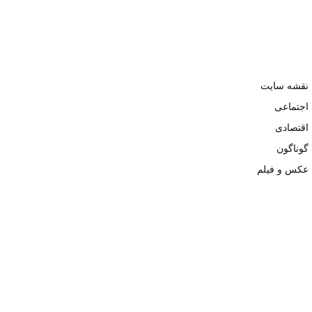
نقشه سایت
اجتماعی
اقتصادی
گوناگون
عکس و فیلم
تمامی حقوق نزد وبسایت نبض تهران محفوظ و کپی محتوی تنها با ذکر
منبع بلامانع است. ۱۴۰۲ ©