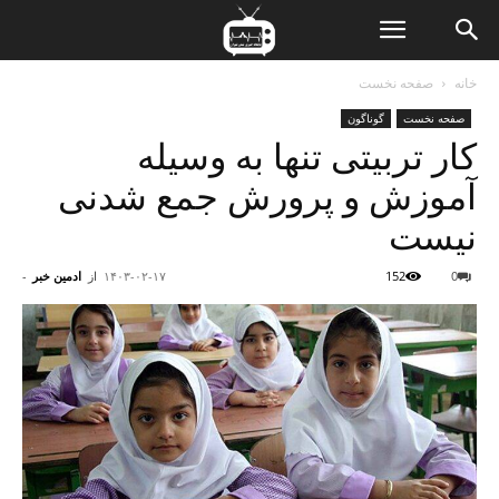
ن
خانه
صفحه نخست
صفحه نخست
گوناگون
ت
کار تربیتی تنها به وسیله
آموزش و پرورش جمع شدنی
نیست
0
152
۱۴۰۳-۰۲-۱۷
از
ادمین خبر
-