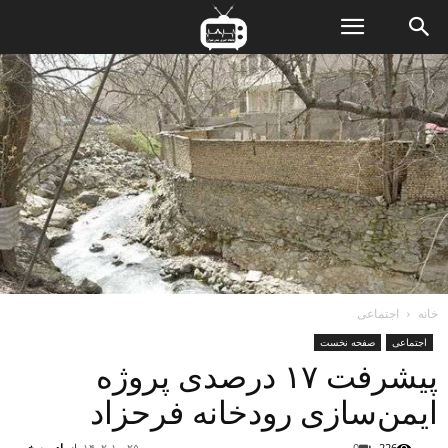
ن
ت
خانه
اجتماعی
اجتماعی
صفحه نخست
پیشرفت ۱۷ درصدی پروژه
ایمن‌سازی رودخانه فرحزاد
226
0
۱۴۰۲-۱۰-۲۵
از
ادمین خبر
-