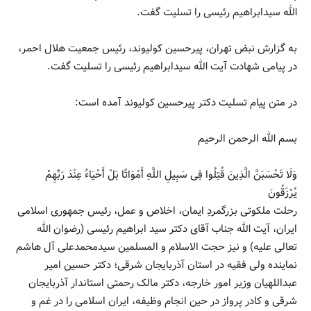
الله سیدابراهیم رئیسی را تسلیت گفت.
به گزارش نبض تهران، پیرحسین کولیوند، رئیس جمعیت هلال احمر،
در پیامی شهادت آیت الله سیدابراهیم رئیسی را تسلیت گفت.
در متن پیام تسلیت دکتر پیرحسین کولیوند آمده است:
بسم الله الرحمن الرحیم
وَلَا تَحْسَبَنَّ الَّذِینَ قُتِلُوا فِی سَبِیلِ اللَّهِ أَمْوَاتًا بَلْ أَحْیَاءٌ عِنْدَ رَبِّهِمْ
یُرْزَقُونَ
رحلت ملکوتی بزرگمردِ ایمان، اخلاص و عمل، رئیس جمهوری اسلامی
ایران، آیت الله جناب آقای دکتر سید ابراهیم رئیسی (رضوان الله
تعالی علیه) و نیز حجت الاسلام و المسلمین سیدمحمدعلی آل هاشم
نماینده ولی فقیه در استان آذربایجان شرقی؛ دکتر حسین امیر
عبداللهیان وزیر امور خارجه، دکتر مالک رحمتی استاندار آذربایجان
شرقی و کادر پرواز در حین انجام وظیفه، ایران اسلامی را در غم و