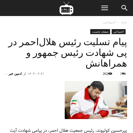
ن
خانه
اجتماعی
اجتماعی
صفحه نخست
ت
پیام تسلیت رئیس هلال‌احمر در
پی شهادت رئیس جمهور و
همراهانش
0
262
۱۴۰۳-۰۲-۳۱
از
ادمین خبر
-
پیرحسین کولیوند، رئیس جمعیت هلال احمر، در پیامی شهادت آیت