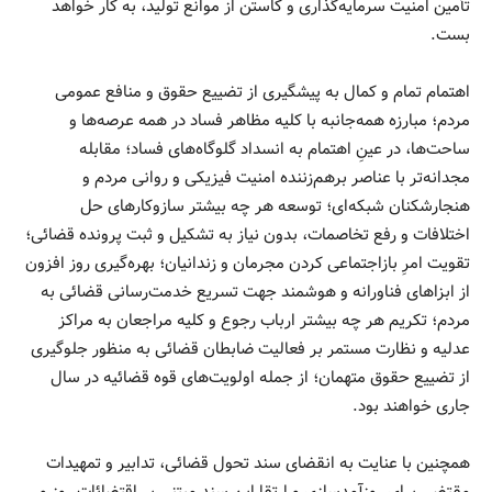
تأمین امنیت سرمایه‌گذاری و کاستن از موانع تولید، به کار خواهد
بست.
اهتمام تمام و کمال به پیشگیری از تضییع حقوق و منافع عمومی
مردم؛ مبارزه همه‌جانبه با کلیه مظاهر فساد در همه عرصه‌ها و
ساحت‌ها، در عینِ اهتمام به انسداد گلوگاه‌های فساد؛ مقابله
مجدانه‌تر با عناصر برهم‌زننده امنیت فیزیکی و روانی مردم و
هنجارشکنان شبکه‌ای؛ توسعه هر چه بیشتر سازوکارهای حل
اختلافات و رفع تخاصمات، بدون نیاز به تشکیل و ثبت پرونده قضائی؛
تقویت امرِ بازاجتماعی کردن مجرمان و زندانیان؛ بهره‌گیری روز افزون
از ابزاهای فناورانه و هوشمند جهت تسریع خدمت‌رسانی قضائی به
مردم؛ تکریم هر چه بیشتر ارباب رجوع و کلیه مراجعان به مراکز
عدلیه و نظارت مستمر بر فعالیت ضابطان قضائی به منظور جلوگیری
از تضییع حقوق متهمان؛ از جمله اولویت‌های قوه قضائیه در سال
جاری خواهند بود.
همچنین با عنایت به انقضای سند تحول قضائی، تدابیر و تمهیدات
مقتضی برای روزآمدسازی و ارتقا این سند مبتنی بر اقتضائات روز و