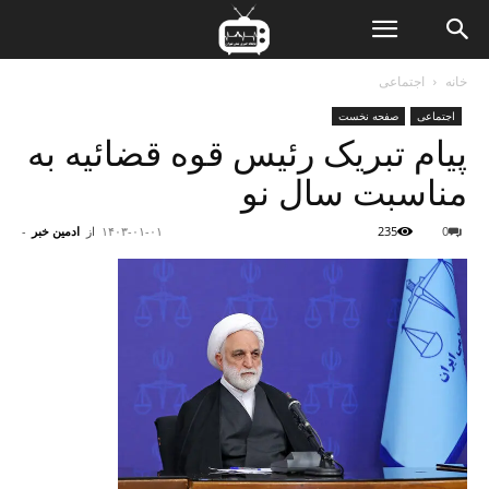
ن
خانه
اجتماعی
اجتماعی
صفحه نخست
ت
پیام تبریک رئیس قوه قضائیه به
مناسبت سال نو
0
235
۱۴۰۳-۰۱-۰۱
از
ادمین خبر
-