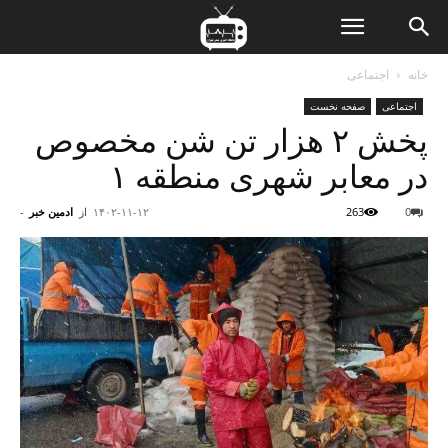
ن
خانه
اجتماعی
اجتماعی
صفحه نخست
ت
پخش ۲ هزار تن شن مخصوص
در معابر شهری منطقه ۱
0
263
۱۴۰۲-۱۱-۱۲
از
ادمین خبر
-