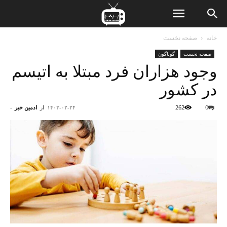
ن
خانه
صفحه نخست
صفحه نخست
گوناگون
ت
وجود هزاران فرد مبتلا به اتیسم
در کشور
0
262
۱۴۰۳-۰۲-۲۴
از
ادمین خبر
-