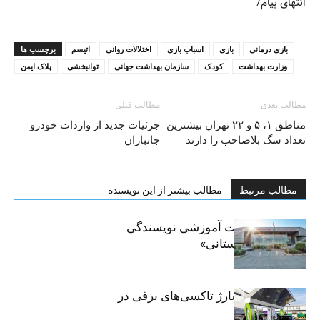
انتهای پیام/
بازی درمانی
بازی
اسباب بازی
اختلالات روانی
اتیسم
برچسب ها
وزارت بهداشت
کودک
سازمان بهداشت جهانی
توانبخشی
پلاک ایمن
مطالب بعدی
مطالب قبلی
مناطق ۱، ۵ و ۲۲ تهران بیشترین
جزئیات جدید از واردات خودرو
تعداد سگ بلاصاحب را دارند
جانبازان
مطالب مرتبط
مطالب بیشتر از این نویسنده
برگزاری جلسات آموزشی نویسندگی
«زندگی‌نامه داستانی»
توسعه شبکه شارژ تاکسی‌های برقی در
پایتخت