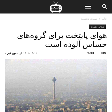
ن
خانه
صفحه نخست
صفحه نخست
ت
هوای پایتخت برای گروه‌های
حساس آلوده است
0
263
۱۴۰۲-۰۸-۱۲
از
ادمین خبر
-