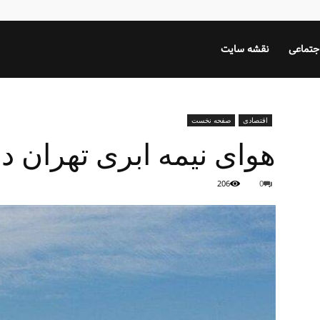
جتماعی
نقشه سایت
اقتصادی
صفحه نخست
هوای نیمه ابری تهران د
206
0