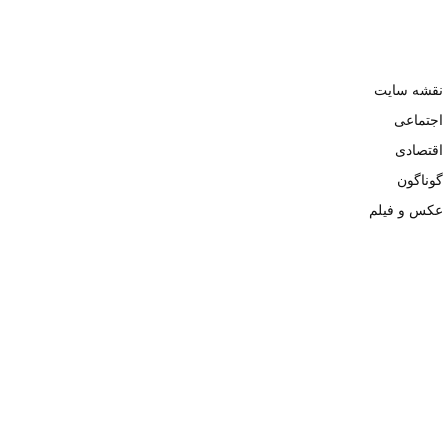
نقشه سایت
اجتماعی
اقتصادی
گوناگون
عکس و فیلم
تمامی حقوق نزد وبسایت نبض تهران محفوظ و کپی محتوی تنها با ذکر
منبع بلامانع است. ۱۴۰۲ ©