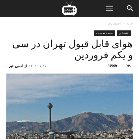
ن
خانه
اقتصادی
اقتصادی
صفحه نخست
ت
هوای قابل قبول تهران در سی
و یکم فروردین
0
245
۱۴۰۳-۰۱-۳۱
از
ادمین خبر
-