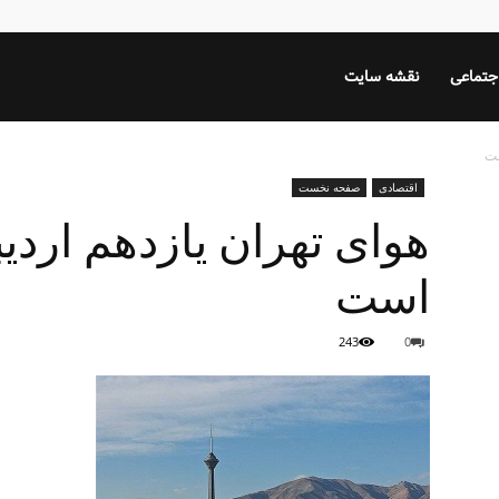
جتماعی
نقشه سایت
ست
اقتصادی
صفحه نخست
هوای تهران یازدهم ارد
است
243
0