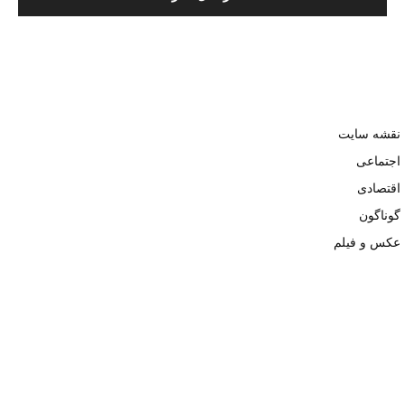
نقشه سایت
اجتماعی
اقتصادی
گوناگون
عکس و فیلم
تمامی حقوق نزد وبسایت نبض تهران محفوظ و کپی محتوی تنها با ذکر