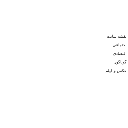
نقشه سایت
اجتماعی
اقتصادی
گوناگون
عکس و فیلم
تمامی حقوق نزد وبسایت نبض تهران محفوظ و کپی محتوی تنها با ذکر
منبع بلامانع است. ۱۴۰۲ ©