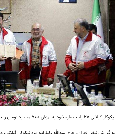
نيكوكار گيلانى ۲۷ باب مغازه خود به ارزش ۷۰۰ میلیارد تومان را به جمعيت هلال احمر اهدا کرد.
به گزارش نبض تهران، حاج اسدالله رضازاده مرد نیکوکار گیلانی،