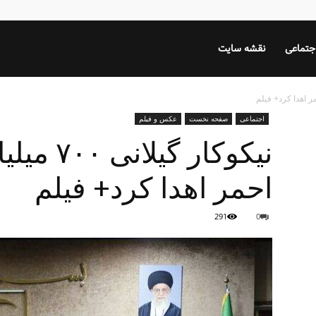
جتماعی
نقشه سایت
اجتماعی
صفحه نخست
عکس و فیلم
نيكوكار گ
احمر اهدا کرد+ فیلم
291
0