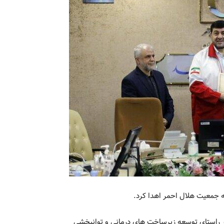
 در راستاى توسعه زيرساخت هاى درمانى و توانبخشى