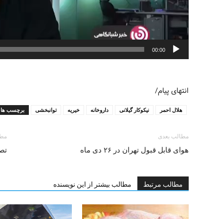
00:00
انتهای پیام/
هلال احمر
نیکوکار گیلانی
داروخانه
خیریه
توانبخشی
برچسب ها
مطالب بعدی
مطا
هوای قابل قبول تهران در ۲۶ دی ماه
تصو
مطالب مرتبط
مطالب بیشتر از این نویسنده