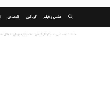
عکس و فیلم
گوناگون
اقتصادی
ا
خانه
اجتماعی
نيكوكار گيلانى ۷۰۰ میلیارد تومان به هلال احمر اهدا کرد+ فیلم