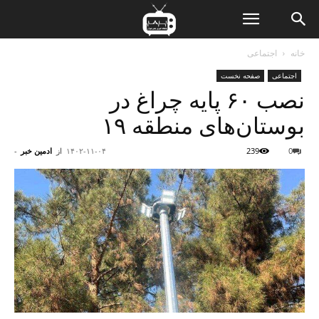
ن
خانه
اجتماعی
اجتماعی
صفحه نخست
ت
نصب ۶۰ پایه چراغ در
بوستان‌های منطقه ۱۹
0
239
۱۴۰۲-۱۱-۰۴
از
ادمین خبر
-