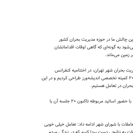
ن چالش ما در حوزه مدیریت بحران کشور
ی‌شود به گونه‌ای که گاهی اوقات اقداماتشان
 زمین می‌ماند.
ت بحران شهر تهران، در اختتامیه کنفرانس
بین‌المللی زلزله شناسی و مهندسی زلزله؛ اظهارداشت: تاکنون ما ۲۰ کمیته تخصصی اندیشه‌ورز طراحی کردیم و در این
حران در تعامل هستیم.
وی افزود: فعال‌ترین کمیته ما، کمیته زلزله و زمین لغزش است که با حضور اساتید مربوطه تاکنون ۲۰ جلسه آن با
املات با شورای شهر ادامه داد: تعامل خیلی خوبی
لات به نتایجی دست پیدا کنیم که در زندگی مردم