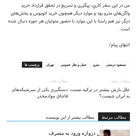
من در اين سفر كاري، پيگيری و تسریع در تحقق قرارداد خريد
واگن‌های مترو بود و موارد ديگر همچون خريد اتوبوس و بخش‌های
ديگر نيز هم راستا با اين موارد با حضور متولیان هر حوزه دنبال شده
است.
انتهای پیام/
مسعود درستی
مترو
حمل و نقل عمومی
تهران
برچسب ها
مطالب بعدی
مطالب قبلی
علل بارش بیشتر در ترکیه نسبت
دستگیری یکی از سرشبکه‌های
به ایران چیست؟
قاچاق موادمخدر
مطالب مرتبط
مطالب بیشتر از این نویسنده
سیگار، مهمترین دروازه ورود به مصرف