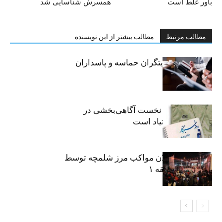
باور غلط است
همسرش شناسایی شد
مطالب مرتبط
مطالب بیشتر از این نویسنده
خبرنگاران، روایتگران حماسه و پاسداران
حقیقت
«رسانه» سنگر نخست آگاهی‌بخشی در
پیشگیری از اعتیاد است
نکوداشت فعالان مواکب مرز شلمچه توسط
شهرداری منطقه ۱