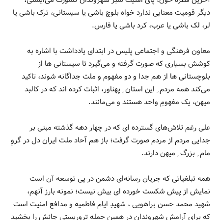
آخرین قطره خون، پای امنیت سبز شهروندان کشورت می‌ایستی،
دیگر قومیت معنایی ندارد خواه بلوچ باشی یا سیستانی، ترک باشی یا
لر، لک باشی یا عرب، کرد باشی یا فارس.
معاون فرهنگی و اجتماعی پلیس در ابتدای یادداشت با اشاره به
کوشش بسیاری که صورت گرفته و می‌گیرد تا سیستانی ها از
بلوچستانی‌ ها از هم جدا و دو مفهوم و ملت جداگانه شوند، تاکید
می‌کند همه مردم ِ این استان ِ پهناور، اثبات کرده اند که در کالبد
میهن، یک مفهومِ واحد هستند و می‌‌مانند.
علی رغم تلاش‌های گسترده‌ ای که در چهار دهه گذشته مبنی بر
جدایی مردم از مردم صورت گرفت؛ باز هم آحاد ملت ایران دل در گروِ
مام ِ بزرگ ِ میهن دارند.
همه تبلغیاتی که جریان رسانه‌‌ای دشمن در پی توسعه آن است
نمایش از پیش شکست خورده ‌ای بیش نیست؛ نمونه بارز آنهم،
شهید محمد حسن براهویی ، شهیدِ ایام فاطمیه و مدافع امنیت است
‌که برای آرامش شهروندان در همین حمله تروریستی جانش را بخشید