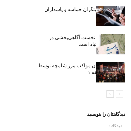
خبرنگاران، روایتگران حماسه و پاسداران
حقیقت
«رسانه» سنگر نخست آگاهی‌بخشی در
پیشگیری از اعتیاد است
نکوداشت فعالان مواکب مرز شلمچه توسط
شهرداری منطقه ۱
دیدگاهتان را بنویسید