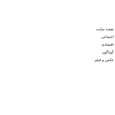
نقشه سایت
اجتماعی
اقتصادی
گوناگون
عکس و فیلم
تمامی حقوق نزد وبسایت نبض تهران محفوظ و کپی محتوی تنها با ذکر
منبع بلامانع است. ۱۴۰۲ ©