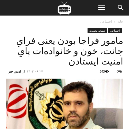
ن
خانه
اجتماعی
اجتماعی
صفحه نخست
ت
مامور فراجا بودن یعنی فرایِ
جانت، خون و خانواده‌ات پایِ
امنیت ایستادن
0
543
۱۴۰۲-۰۹-۲۷
از
ادمین خبر
-