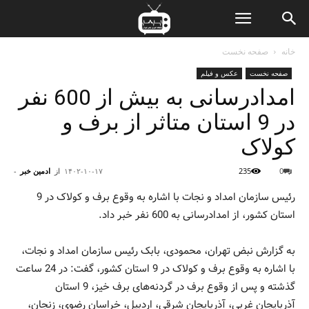
ن
خانه
صفحه نخست
صفحه نخست
عکس و فیلم
ت
امدادرسانی به بیش از 600 نفر
در 9 استان متاثر از برف و
کولاک
0
235
۱۴۰۲-۱۰-۱۷
از
ادمین خبر
-
رئیس سازمان امداد و نجات با اشاره به وقوع برف و کولاک در 9
استان کشور، از امدادرسانی به 600 نفر خبر داد.
به گزارش نبض تهران، محمودی، بابک رئیس سازمان امداد و نجات،
با اشاره به وقوع برف و کولاک در 9 استان کشور، گفت: در 24 ساعت
گذشته و پس از وقوع برف در گردنه‌های برف خیز، 9 استان
آذربایجان غربی، آذربایجان شرقی، اردبیل، خراسان رضوی، زنجان،