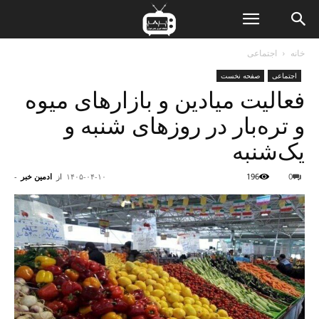
ن
خانه
اجتماعی
اجتماعی
صفحه نخست
ت
فعالیت میادین و بازارهای میوه
و تره‌بار در روزهای شنبه و
یک‌شنبه
0
196
۱۴۰۵-۰۴-۱۰
از
ادمین خبر
-