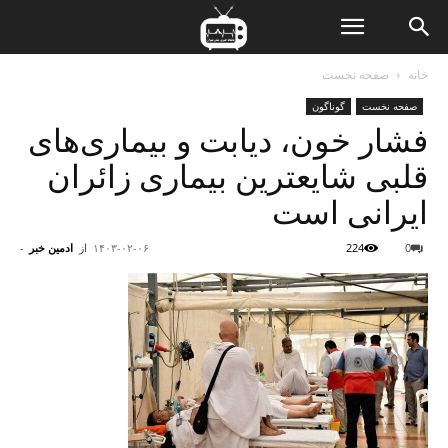
ن
خانه
صفحه نخست
صفحه نخست
گوناگون
ت
فشار خون، دیابت و بیماری‌های
قلبی شایعترین بیماری زائران
ایرانی است
0
224
۱۴۰۳-۰۲-۰۶
از
ادمین خبر
-