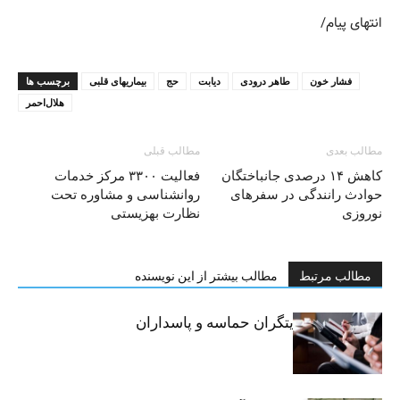
انتهای پیام/
فشار خون
طاهر درودی
دیابت
حج
بیماریهای قلبی
برچسب ها
هلال‌احمر
مطالب بعدی
مطالب قبلی
کاهش ۱۴ درصدی جانباختگان
فعالیت ۳۳۰۰ مرکز خدمات
حوادث رانندگی در سفرهای
روانشناسی و مشاوره تحت
نوروزی
نظارت بهزیستی
مطالب مرتبط
مطالب بیشتر از این نویسنده
خبرنگاران، روایتگران حماسه و پاسداران
حقیقت