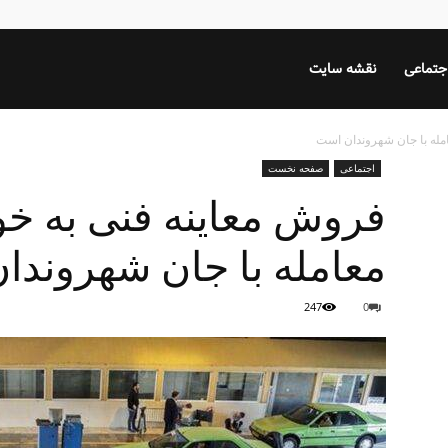
جتماعی
نقشه سایت
مله با جان شهروندان است
اجتماعی
صفحه نخست
فروش معاینه فنی به خ
معامله با جان شهروندا
247
0