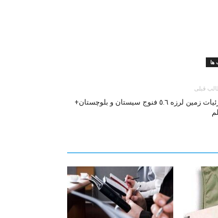
ها
لب قبلی
جزئیات زمين لرزه ٥.٦ فنوج سيستان و بلوچستان+
م