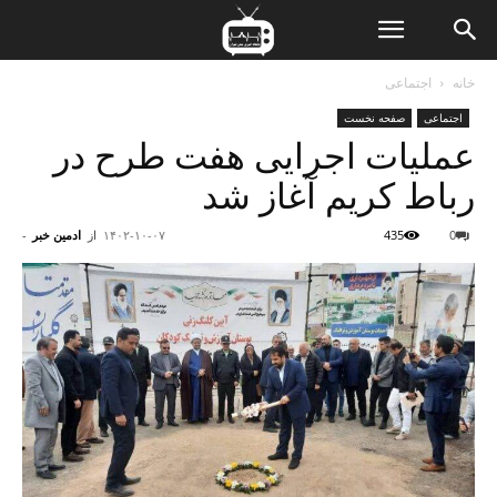
ن
خانه
اجتماعی
اجتماعی
صفحه نخست
ت
عملیات اجرایی هفت طرح در
رباط کریم آغاز شد
0
435
۱۴۰۲-۱۰-۰۷
از
ادمین خبر
-