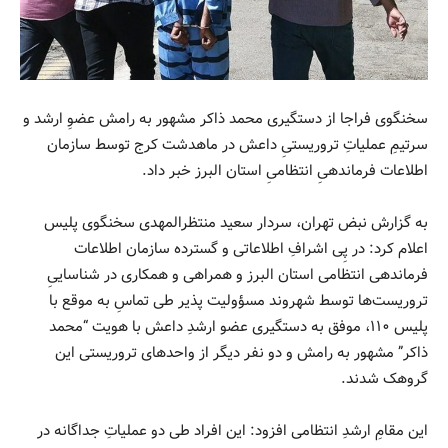
سخنگوی فراجا از دستگیری محمد ذاکر مشهور به رامش عضوِ ارشد و
سرتیمِ عملیاتِ تروریستیِ داعش در ماهدشت کرج توسط سازمان
اطلاعات فرماندهیِ انتظامیِ استان البرز خبر داد.
به گزارش نبض تهران، سردار سعید منتظرالمهدی سخنگوی پلیس
اعلام کرد: در پِی اشرافِ اطلاعاتی و گسترده سازمان اطلاعات
فرماندهی انتظامی استان البرز و همراهی و همکاری در شناساییِ
تروریست‌ها توسط شهروند مسؤولیت پذیر طی تماسِ به موقع با
پلیس ۱۱۰، موفق به دستگیری عضو ارشدِ داعش با هویت “محمد
ذاکر” مشهور به رامش و دو نفر دیگر از واحدهای تروریستی این
گروهک شدند.
این مقامِ ارشدِ انتظامی افزود: این افراد طی دو عملیاتِ جداگانه در