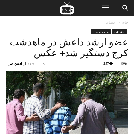
ن
خانه
اجتماعی
اجتماعی
صفحه نخست
ت
عضو ارشد داعش در ماهدشت
کرج دستگیر شد+ عکس
0
257
۱۴۰۳-۰۱-۱۸
از
ادمین خبر
-