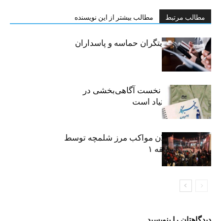
مطالب مرتبط
مطالب بیشتر از این نویسنده
خبرنگاران، روایتگران حماسه و پاسداران
حقیقت
«رسانه» سنگر نخست آگاهی‌بخشی در
پیشگیری از اعتیاد است
نکوداشت فعالان مواکب مرز شلمچه توسط
شهرداری منطقه ۱
دیدگاهتان را بنویسید