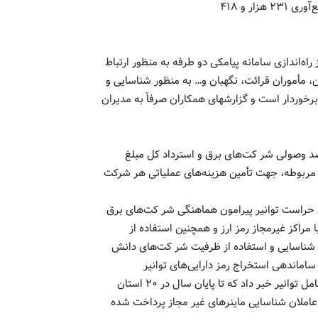
وی همچنین از کشف حدود ۱۰ هزار مزرعه استخراج غیرمجاز و جمع‌آوری ۲۳۱ هزار و ۴۱۸
۲ دستگاه ماینر در کشور، از راه‌اندازی سامانه پیامکی دو طرفه به منظور ارتباط
 مأموران قرائت، نگهبان و… به منظور شناسایی و
برخوردار است و گزارشهای همکاران صرفاً به مدیران
صد وصولی شر کت‌های برق و استرداد کل مبلغ
مربوطه، جهت تأمین هزینه‌های عملیاتی هر شرکت
ی حراست توانیر پیرامون هماهنگی شر کت‌های برق
 مراکز غیرمجاز رمز ارز و همچنین استفاده از
د شناسایی و استفاده از ظرفیت شر کت‌های دانش
ماندهی استخراج رمز دارایی‌های توانیر
از امحای دستگاه‌های ماینر در ۱۱ استان کشور مطابق دستور مدیرعامل توانیر خبر داد که تا پایان سال در ۲۰ استان
 ۷۰۰ میلیون تومان پاداش به عاملان شناسایی ماینرهای غیر مجاز پرداخت شده