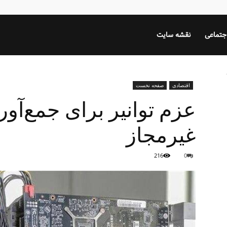
جتماعی
نقشه سایت
اقتصادی
صفحه نخست
عزم توانیر برای جمع‌آو
غیرمجاز
216
0