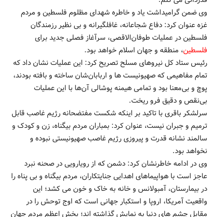
قدردانی می کنم.
وی ضمن گرامیداشت یاد و خاطره شهدای مظلوم فلسطین و مردم
غزه عنوان کرد: دفاع شجاعانه، غافلگیرانه و بی نظیر رزمندگان
فلسطین در عملیات طوفان‌الاقصی، سرآغاز فصلی جدید برای
فلسطین
، منطقه و جهان اسلام خواهد بود.
رئیس ستاد کل نیروهای مسلح تصریح کرد: این عملیات نشان داد که
تمام مفاهیمی که صهیونیست ها و اربابان‌شان ساخته و بافته بودند،
پوچ و بی‌معنا بود و تمامی هیمنه پوشالی آن‌ها با این عملیات
بی‌نقص و دقیق فرو ریخت.
سرلشکر باقری با تاکید بر اینکه شکست مفتضحانه رژیم غاصب قابل
ترمیم و جبران نیست، عنوان کرد: بمباران مردم بیگناه، زن و کودک و
سالمند نشانه قدرت و پیروزی رژیم غاصب صهیونیستی نبوده و
نخواهد بود.
وی در ادامه خاطرنشان کرد: دشمن که از رویارویی در صحنه نبرد
عاجز است با هواپیماهای اهدایی جنایتکاران، مردم بیگناه و بی پناه را
در بیمارستان، آمبولانس و خانه به خاک و خون می کشد؛ این
واقعیت آمریکا، اروپا و استکبار جهانی است که اوج توحش را در
مقابل چشم های دنیا به نمایش گذاشته اند؛ بخش اعظم مردم جهان