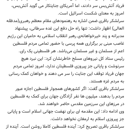
فریاد آتش‌بس سر دادند، اما آمریکای جنایتکار می گوید آتش‌بس،
امروز به معنای شکست اسرائیل است.
سرلشکر باقری ضمن اشاره به رهنمودهای مقام معظم رهبری(مدظله
العالی) اظهار داشت: تنها راه حل دفع این غده سرطانی، پیشنهاد
مدبرانه و پند خیرخواهانه‌ی رهبر انقلاب اسلامی به حامیان این رژیم
غاصب مبنی بر برگزاری همه پرسی با حضور تمامی مردم فلسطین
اعم از مسلمان و غیر مسلمان می‌باشد. هر فلسطینی یک رای.
رئیس ستاد کل نیروهای مسلح خاطرنشان کرد: این نبرد هیچ
سرنوشت و پایانی جز پیروزی فلسطینان ندارد، امروز تمامی مردم
جهان فریاد توقف این جنایت را سر می دهند و خواهان کمک رسانی
به مردم غزه هستند.
سرلشکر باقری گفت: اگر کشورهای همجوار فلسطین اجازه عبور
مردم را بدهند، میلیون ها نفر آزادگان جهان برای کمک به فلسطین
در مرزهای این سرزمین مقدس حاضر خواهند شد.
وی ادامه داد: این مقدمه ای برای نهضت جهانی اسلام است و پایانی
جز پیروزی اسلام به ارمغان نخواهد داشت.
سرلشکر باقری تصریح کرد: آینده فلسطین کاملا روشن است. آینده از