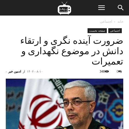
ن
خانه
اجتماعی
اجتماعی
صفحه نخست
ت
ضرورت آینده نگری و ارتقاء
دانش در موضوع نگهداری و
تعمیرات
0
348
۱۴۰۲-۰۸-۱۰
از
ادمین خبر
-