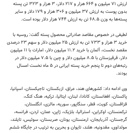
ارزش ۷۱ میلیون و ۶۶۴ هزار و ۲۱۷ دلار، ۳ هزار و ۳۲۳ تن پسته
بدون پوست به ارزش ۳۷ میلیون و ۳۰۶ هزار و ۱۷۹ دلار و سایر
پسته‌ها به وزن ۶۸.۵ تن به ارزش ۷۴۴ هزار دلار بوده است.
لطیفی در خصوص مقاصد صادراتی محصول پسته گفت: روسیه با
خرید ۳ هزار و ۷۳۳ تن به ارزش ۲۵ میلیون دلار و سهم ۲۳ درصدی
مقصد نخست، آلمان با خرید ۱۱.۲ میلیون دلار، امارات با ۱۱ میلیون
دلار، قرقیزستان با ۸.۵ میلیون دلار و چین با ۷.۵ میلیون دلار در
رتبه‌های دوم تا پنجم خرید پسته ایرانی در ۵ ماه نخست امسال
بودند.
وی ادامه داد: کشورهای هند، عراق، ازبکستان، تاجیکستان، اسپانیا،
پاکستان، افغانستان، کانادا، لبنان، ایتالیا، ترکیه، هنگ کنگ،
قزاقستان، کویت، قطر، سنگاپور، سوریه، مالزی، انگلستان،
ترکمنستان، اوکراین، استرالیا، بلژیک، ژاپن، عمان، اردن، فرانسه،
گرجستان، آذربایجان، ارمنستان، یونان، صربستان، سوئیس، تایلند،
مولداوی، مقدونیه، هلند، تایوان و بحرین به ترتیب در جایگاه ششم