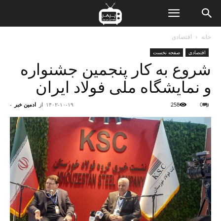
ن
خانه
اقتصادی
اقتصادی
صفحه نخست
ت
شروع به کار پنجمین جشنواره
و نمایشگاه ملی فولاد ایران
0
258
۱۴۰۲-۱۰-۱۹
از
ادمین خبر
-