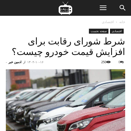
ن
خانه
اقتصادی
اقتصادی
صفحه نخست
ت
شرط شورای رقابت برای
افزایش قیمت خودرو چیست؟
0
250
۱۴۰۲-۱۰-۱۶
از
ادمین خبر
-