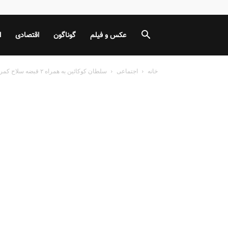
عکس و فیلم
گوناگون
اقتصادی
ا
خانه
اجتماعی
سلطان‌ کوکائین به همراه ۲ قبضه سلاح کمری و ۱۲ عدد فشنگ...