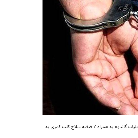
سلطان کوکائین در یک عملیات ضربتی و غافلگیرانه موسوم به «عملیات گاندو» به همراه ۲ قبضه سلاح کلت کمری به