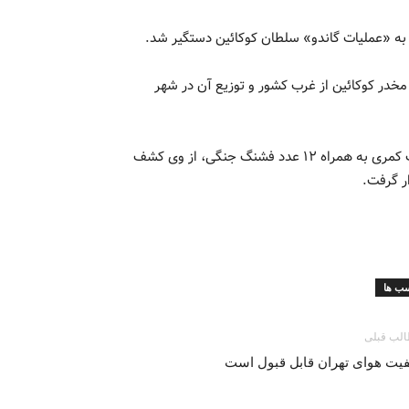
به «عملیات گاندو» سلطان کوکائین دستگیر شد.
د مخدر کوکائین از غرب کشور و توزیع آن در شهر
از متهم حدود ۲ کیلوگرم کوکائین جاساز شده و ۲ قبضه سلاح کلت کمری به همراه ۱۲ عدد فشنگ جنگی، از وی کشف
ار گرفت.
ب ها
لب قبلی
فیت هوای تهران قابل قبول است