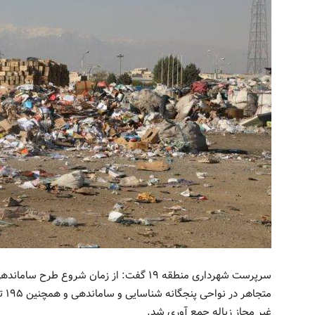
متج
غیر مجاز زباله جمع آوری شد.