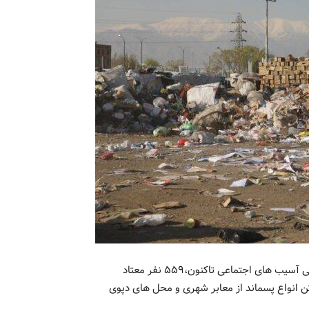
سرپرست شهرداری منطقه ۱۹ گفت: از زمان شروع طرح ساماندهی آسیب های اجتماعی تاکنون،۵۵۹ نفر معتاد
اهر در نواحی پنجگانه شناسایی و ساماندهی و همچنین ۱۹۵ تن انواع پسماند از معابر شهری و محل های دپوی