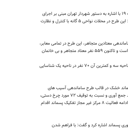
به گزارش نبض تهران، حسین اخگر پور سرپرست شهرداری منطقه ۱۹ با اشاره به دستور شهردار تهران مبنی بر اجرای
طرح سراسری ساماندهی آسیب های اجتماعی در مناطق بیان کرد: این طرح در محلات نواحی ۵ گانه با کنترل و نظارت
ماندهی معتادین متجاهر، این طرح در تمامی معابر،
فضاهای بی‌دفاع شهری و بزرگراه‌های نواحی پنجگانه در حال اجرا است و تاکنون ۵۵۹ نفر معتاد متجاهر و بی خانمان
به گفته این مسئول بیشترین معتاد متجاهر به تعداد ۲۸۰ نفر در ناحیه سه و کمترین آن ۷۰ نفر در ناحیه یک شناسایی
پسماند خشک در قالب طرح ساماندهی آسیب های
اجتماعی خاطر نشان کرد: از آغاز اجرای طرح ۱۹۵ تن انواع پسماند جمع آوری و نسبت به توقیف ۷۲ مورد چرخ دستی،
۲۶ دستگاه موتور سه چرخ، ۱۰ دستگاه خودرو وانت و جلوگیری از ادامه فعالیت ۸ مرکز غیر مجاز تفکیک پسماند اقدام
ری پسماند اشاره کرد و گفت: با فراهم شدن