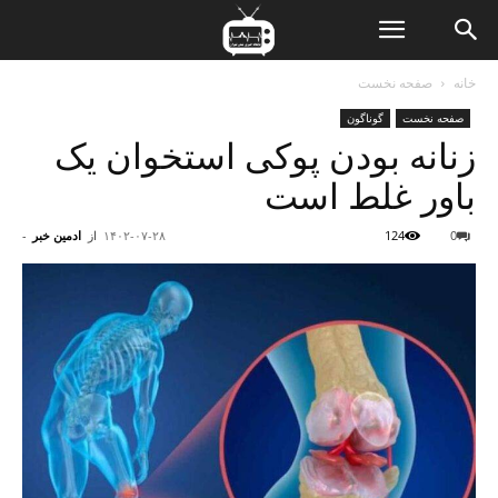
ن
خانه
صفحه نخست
صفحه نخست
گوناگون
ت
زنانه بودن پوکی استخوان یک
باور غلط است
0
124
۱۴۰۲-۰۷-۲۸
از
ادمین خبر
-