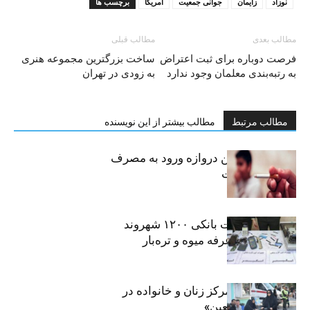
نوزاد
زایمان
جوانی جمعیت
آمریکا
برچسب ها
مطالب بعدی
مطالب قبلی
فرصت دوباره برای ثبت اعتراض
ساخت بزرگترین مجموعه هنری
به رتبه‌بندی معلمان وجود ندارد
به زودی در تهران
مطالب مرتبط
مطالب بیشتر از این نویسنده
سیگار، مهمترین دروازه ورود به مصرف
موادمخدر است
افشای اطلاعات بانکی ۱۲۰۰ شهروند
تهرانی در یک غرفه میوه و تره‌بار
روایت حضور مرکز زنان و خانواده در
«جاماندگان اربعین»