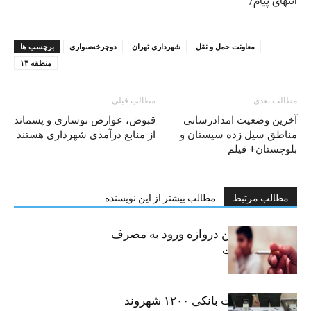
انتهای پیام/
معاونت حمل و نقل
شهرداری تهران
دوچرخه‌سواری
برچسب ها
منطقه ۱۴
مطالب بعدی
مطالب قبلی
آخرين وضعيت امدادرسانى
قبوض، عوارض نوسازی و پسماند
مناطق سيل زده سيستان و
از منابع درآمدی شهرداری هستند
بلوچستان+ فیلم
مطالب مرتبط
مطالب بیشتر از این نویسنده
سیگار، مهمترین دروازه ورود به مصرف
موادمخدر است
افشای اطلاعات بانکی ۱۲۰۰ شهروند