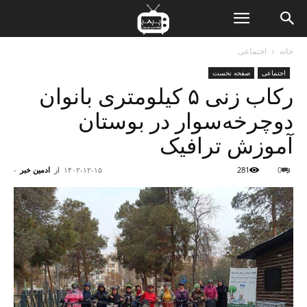
ن
خانه
اجتماعی
اجتماعی
صفحه نخست
ت
رکاب زنی ۵ کیلومتری بانوان
دوچرخه‌سوار در بوستان
آموزش ترافیک
0
281
۱۴۰۲-۱۲-۱۵
از
ادمین خبر
-