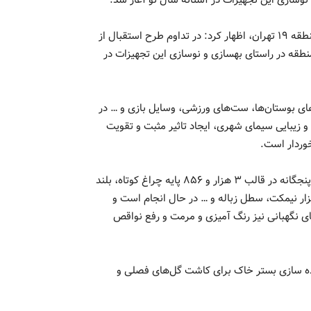
به گزارش نبض تهران، علی نایبی معاون محیط زیست شهرداری منطقه ۱۹ تهران، اظهار کرد: در تداوم طرح استقبال از
یزی ۸ هزار ۵۰۰ مبلمان پارکی در ۷۱ بوستان منطقه در راستای بهسازی و نوسازی این تجهیزات در
های بوستان‌ها، ست‌های ورزشی، وسایل بازی و … در
 و زیبایی سیمای شهری، ایجاد تاثیر مثبت و تقویت
خوردار است.
وی در ادامه گفت: رنگ آمیزی مبلمان پارکی در ۷۱ بوستان نواحی پنجگانه در قالب ۳ هزار و ۸۵۶ پایه چراغ کوتاه، بلند
چ به رنگ سفید و آبی، هزار و ۵۳ عدد وسایل بدنسازی، ۳ هزار نیمکت، سطل زباله و … در حال انجام است و
 نگهبانی نیز رنگ آمیزی و مرمت و رفع نواقص
ماده سازی بستر خاک برای کاشت گل‌های فصلی و