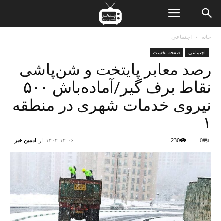
ن
خانه
اجتماعی
اجتماعی
صفحه نخست
ت
رصد معابر پایتخت و شن‌پاشی
نقاط برف گیر/آماده‌باش ۵۰۰
نیروی خدمات شهری در منطقه
۱
0
230
۱۴۰۲-۱۲-۰۶
از
ادمین خبر
-