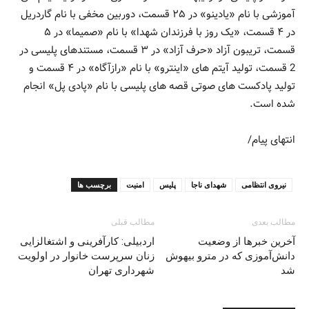
آموزشی با نام «یادینو» در ۲۵ قسمت، دوربین مخفی با نام گاردریل
در ۴ قسمت، «یک روز با فرزندان شهدا» با نام «صمیما» در ۵
قسمت، تریبون آزاد «حرف آزاد» در ۳ قسمت، مستندهای پلیسی در
2 قسمت، تولید آیتم های «اینترو» با نام «رازآگاه» در ۴ قسمت و
تولید پادکست های صوتی قصه های پلیسی با نام «پادی پل» انجام
شده است.
انتهای پیام/
نیروی انتظامی
شهدای ناجا
پلیس
امنیت
برچسب ها
مطالب بعدی
مطالب قبلی
آخرین خبرها از وضعیت
اردبیلی: کارآفرینی و اشتغالزایی
دانش‌آموزی که در مترو بیهوش
زنان سرپرست خانوار در اولویت
شد
شهرداری تهران