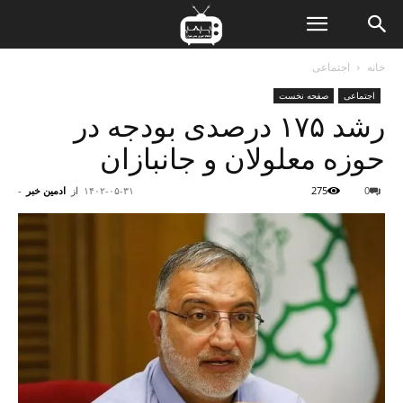
ن
خانه
اجتماعی
اجتماعی
صفحه نخست
ت
رشد ۱۷۵ درصدی بودجه در
حوزه معلولان و جانبازان
0
275
۱۴۰۲-۰۵-۳۱
از
ادمین خبر
-