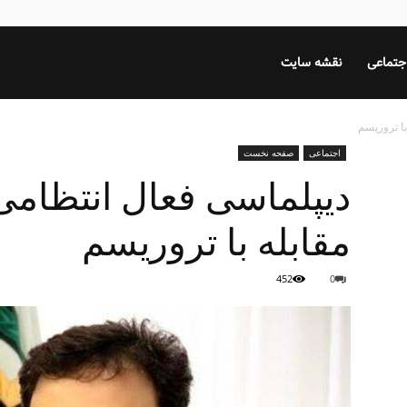
جتماعی
نقشه سایت
با تروریسم
اجتماعی
صفحه نخست
دیپلماسی فعال انتظامی
مقابله با تروریسم
452
0