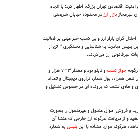
نیت اقتصادی تهران بزرگ، اظهار کرد: با انجام
ان غیرمجاز
بازار ارز
در محدوده خیابان شریعتی
 اخلال گران بازار ارز و پی کسب خبر مبنی بر فعالیت
غیر مجاز ارزی توسط افرادی در دفتری در خیابان شریعتی عوامل این پلیس مبادرت به شناسایی و دستگیری ۲ تن از
ات غیرقانونی ارز می‌کردند.
رگونه
جواز کسب
و تابلو بود و مقدار ۷۳۳ هزار و
 آی پد، گوشی تلفن همراه، پول شمار، ترازوی دیجیتال و تعداد
رزی و طلای کشف که پرونده ای در خصوص تشکیل و
ید و فروش اموال منقول و غیرمنقول را بصورت
دهید و از دریافت هرگونه ارز خارجی که منشا آن
ده هرگونه موارد مشابه با این
پلیس
به شماره