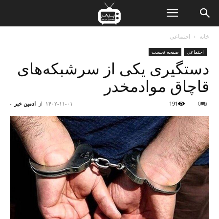
ن
خانه
اجتماعی
اجتماعی
صفحه نخست
ت
دستگیری یکی از سرشبکه‌های
قاچاق موادمخدر
0
191
۱۴۰۲-۱۱-۰۱
از
ادمین خبر
-