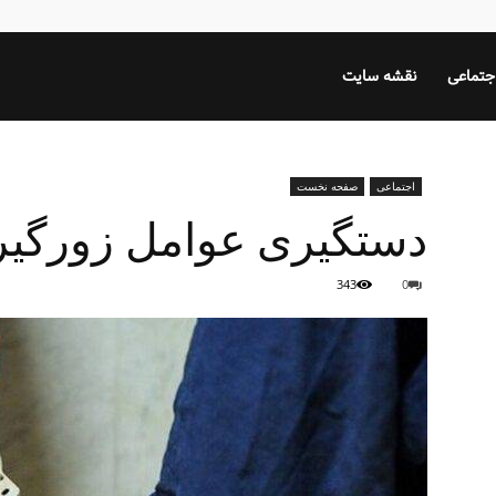
جتماعی
نقشه سایت
اجتماعی
صفحه نخست
دستگیری عوامل زورگیر
343
0