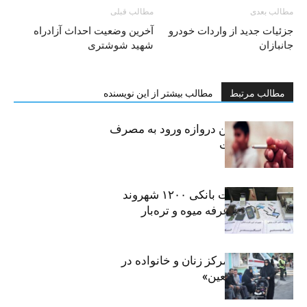
مطالب بعدی
مطالب قبلی
جزئیات جدید از واردات خودرو
آخرین وضعیت احداث آزادراه
جانبازان
شهید شوشتری
مطالب مرتبط
مطالب بیشتر از این نویسنده
سیگار، مهمترین دروازه ورود به مصرف
موادمخدر است
افشای اطلاعات بانکی ۱۲۰۰ شهروند
تهرانی در یک غرفه میوه و تره‌بار
روایت حضور مرکز زنان و خانواده در
«جاماندگان اربعین»