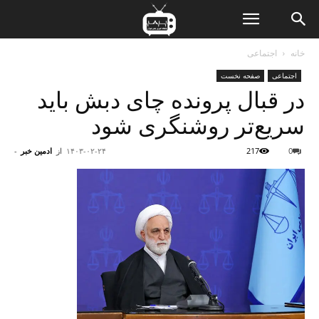
ن
خانه
اجتماعی
اجتماعی
صفحه نخست
ت
در قبال پرونده چای دبش باید
سریع‌تر روشنگری شود
0
217
۱۴۰۳-۰۲-۲۴
از
ادمین خبر
-