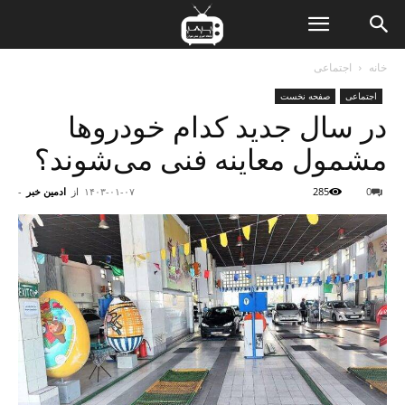
ن
خانه
اجتماعی
اجتماعی
صفحه نخست
ت
در سال جدید کدام خودروها
مشمول معاینه فنی می‌شوند؟
0
285
۱۴۰۳-۰۱-۰۷
از
ادمین خبر
-