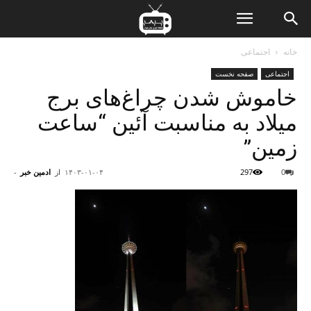
ن
خانه
اجتماعی
اجتماعی
صفحه نخست
ت
خاموش شدن چراغ‌های برج
میلاد به مناسبت آئین “ساعت
زمین”
0
297
۱۴۰۳-۰۱-۰۴
از
ادمین خبر
-