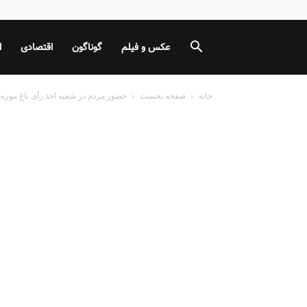
عکس و فیلم
گوناگون
اقتصادی
ا
خانه
صفحه نخست
حضور مردم در شعبه اخذ رأی باغ موزه